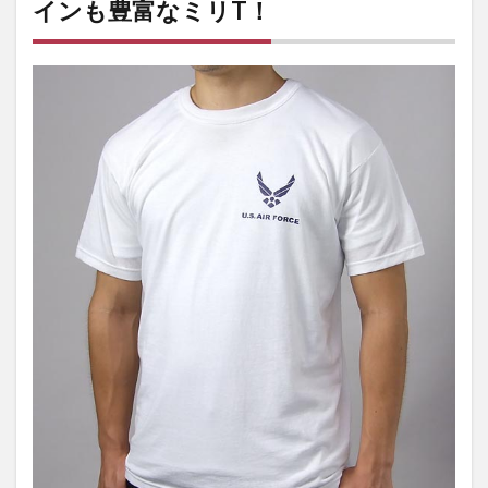
インも豊富なミリT！
世界」
でも紹
介され
たTシ
ャツ
も。今
から必
須な実
物品か
ら軍指
定納入
業者
SOFFE
製まで
カラー
もデザ
インも
豊富な
ミリ
T！
1.1