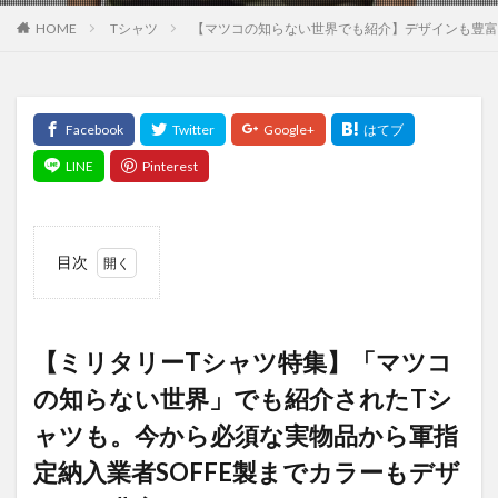
Tシャツ
【マツコの知らない世界でも紹介】デザインも豊富な
HOME
目次
1
【ミリ
タリー
【ミリタリーTシャツ特集】「マツコ
Tシャ
ツ特
の知らない世界」でも紹介されたTシ
集】
ャツも。今から必須な実物品から軍指
「マツ
コの知
定納入業者SOFFE製までカラーもデザ
らない