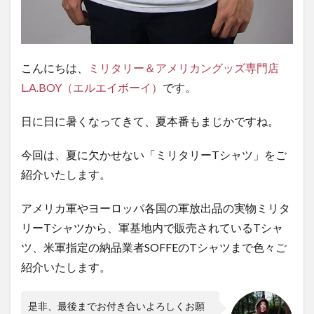
１．
アメ
リカ
軍放
こんにちは、
ミリタリー＆アメリカングッズ専門店
出品
の実
L.A.BOY（エルエイボーイ）
です。
物ミ
リタ
日に日に暑くなってきて、夏本番もまじかですね。
リーT
シャ
今回は、夏に欠かせない「ミリタリーTシャツ」をご
ツを
ご紹
紹介いたします。
介
アメリカ軍やヨーロッパ各国の軍放出品の実物ミリタ
1.2
リーTシャツから、軍基地内で販売されているTシャ
２．
ヨー
ツ、米軍指定の納品業者SOFFEのTシャツまで色々ご
ロッ
紹介いたします。
パ各
国の
実物
是非、最後までお付き合いよろしくお願