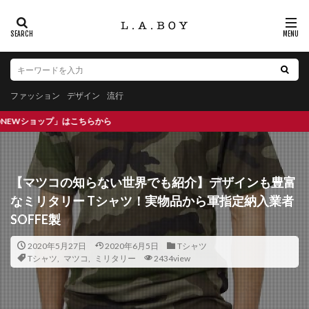
ファッション
デザイン
流行
ら
【マツコの知らない世界でも紹介】デザインも豊富
なミリタリー Tシャツ！実物品から軍指定納入業者
SOFFE製
2020年5月27日
2020年6月5日
Tシャツ
Tシャツ
,
マツコ
,
ミリタリー
2434view