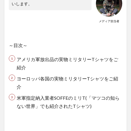
ミリ
いします。
タリ
ーTシ
ャツ
メディア担当者
をご
紹介
1.3
～目次～
３．米
軍指定
アメリカ軍放出品の実物ミリタリーTシャツをご
納入業
者
紹介
SOFFE
ヨーロッパ各国の実物ミリタリーTシャツをご紹
のミリ
T(「マ
介
ツコの
米軍指定納入業者SOFFEのミリT(「マツコの知ら
知らな
い世
ない世界」でも紹介されたTシャツ)
界」で
も紹介
された
Tシャ