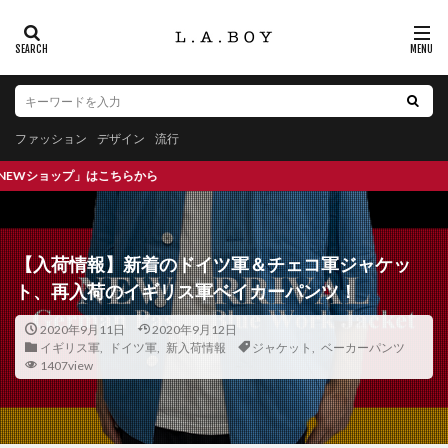
ファッション
デザイン
流行
実物ミ
【入荷情報】新着のドイツ軍＆チェコ軍ジャケッ
ト、再入荷のイギリス軍ベイカーパンツ！
2020年9月11日
2020年9月12日
イギリス軍
,
ドイツ軍
,
新入荷情報
ジャケット
,
ベーカーパンツ
1407view