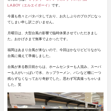
ジャ
L.A.BOY（エルエイボーイ）
です。
ケッ
ト、
今週も色々とバタバタしており、お久しぶりのブログになっ
再入
てしまい申し訳ございません。
荷の
イギ
月曜日は、大型台風の影響で臨時休業させていただきまし
リス
た。おかげさまで無事でよかったです。
軍ベ
イカ
福岡はあまり台風が来ないので、今回はかなりビビりながら
ーパ
台風に備えて準備しました。
ン
ツ！
台風が来る数日前からは、ホームセンターも人混み、スーパ
1.1
ーも人がいっぱいで水、カップラーメン、パンなど棚に一つ
１．
残らずなくなっており奇妙でした。思わず写真撮っちゃいま
【NEW
した。笑
ARRIVAL】
ドイツ軍
BW パステ
ルブルー
ワークジ