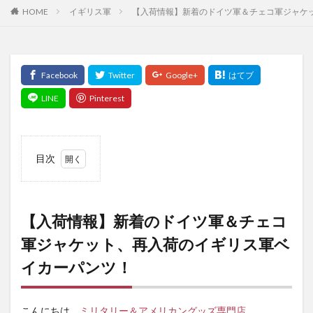
イギリス軍
【入荷情報】新着のドイツ軍＆チェコ軍ジャケ
HOME
目次
1
【入
荷情
【入荷情報】新着のドイツ軍＆チェコ
報】
新着
軍ジャケット、再入荷のイギリス軍ベ
のド
イカーパンツ！
イツ
軍＆
チェ
こんにちは、
ミリタリー＆アメリカングッズ専門店
コ軍