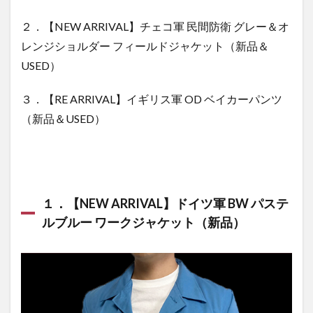
軍 OD ベイ
カーパン
２．【NEW ARRIVAL】チェコ軍 民間防衛 グレー＆オ
ツ（新品
レンジショルダー フィールドジャケット（新品＆
＆USED）
USED）
３．【RE ARRIVAL】イギリス軍 OD ベイカーパンツ
（新品＆USED）
１．
【NEW ARRIVAL】ドイツ軍 BW パステ
ルブルー ワークジャケット（新品）