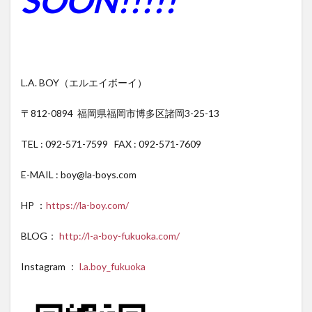
SOON!!!!!
L.A. BOY（エルエイボーイ）
〒812-0894 福岡県福岡市博多区諸岡3-25-13
TEL : 092-571-7599 FAX : 092-571-7609
E-MAIL : boy@la-boys.com
HP ：
https://la-boy.com/
BLOG：
http://l-a-boy-fukuoka.com/
Instagram ：
l.a.boy_fukuoka