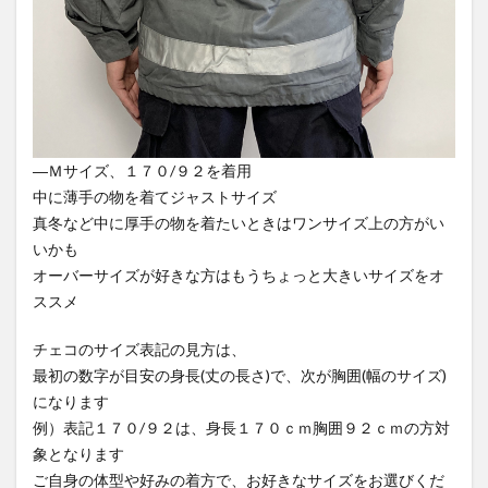
―Ｍサイズ、１７０/９２を着用
中に薄手の物を着てジャストサイズ
真冬など中に厚手の物を着たいときはワンサイズ上の方がい
いかも
オーバーサイズが好きな方はもうちょっと大きいサイズをオ
ススメ
チェコのサイズ表記の見方は、
最初の数字が目安の身長(丈の長さ)で、次が胸囲(幅のサイズ)
になります
例）表記１７０/９２は、身長１７０ｃｍ胸囲９２ｃｍの方対
象となります
ご自身の体型や好みの着方で、お好きなサイズをお選びくだ