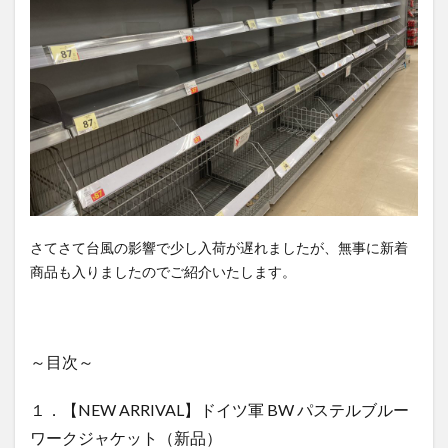
ャケット
（新品）
1.2
２．
【NEW
ARRIVAL】
チェコ軍
民間防衛
グレー＆
オレンジ
ショルダ
さてさて台風の影響で少し入荷が遅れましたが、無事に新着
ー フィー
商品も入りましたのでご紹介いたします。
ルドジャ
ケット
（新品＆
USED）
～目次～
1.3
３．【RE
１．【NEW ARRIVAL】ドイツ軍 BW パステルブルー
ARRIVAL】
ワークジャケット（新品）
イギリス