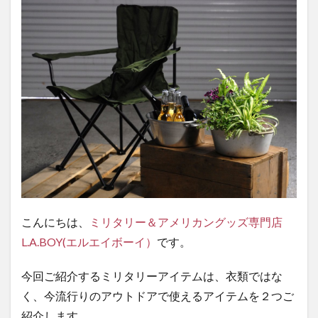
品】
今流
行の
アウ
トド
アで
オシ
ャレ
に使
える
ミリ
タリ
ーグ
ッズ
をご
こんにちは、
ミリタリー＆アメリカングッズ専門店
紹
L.A.BOY(エルエイボーイ）
です。
介！
1.1
今回ご紹介するミリタリーアイテムは、衣類ではな
１．
く、今流行りのアウトドアで使えるアイテムを２つご
イギ
リス
紹介します。