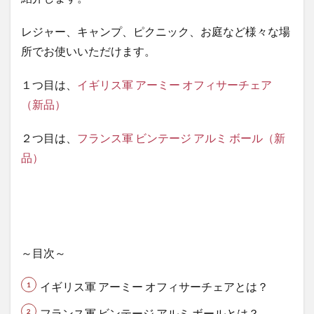
軍 ア
ーミ
レジャー、キャンプ、ピクニック、お庭など様々な場
ー オ
所でお使いいただけます。
フィ
サー
１つ目は、
イギリス軍 アーミー オフィサーチェア
チェ
アと
（新品）
は？
２つ目は、
フランス軍 ビンテージ アルミ ボール（新
1.2
２．
品）
フラ
ンス
軍 ビ
ンテ
ージ
アル
～目次～
ミ ボ
ール
イギリス軍 アーミー オフィサーチェアとは？
と
は？
フランス軍 ビンテージ アルミ ボールとは？