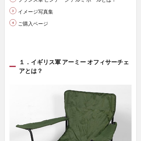
1.3
イメージ写真集
３．
イメ
ご購入ページ
ージ
写真
集
1.4
４．
１．イギリス軍 アーミー オフィサーチェ
ご購
アとは？
入ペ
ージ