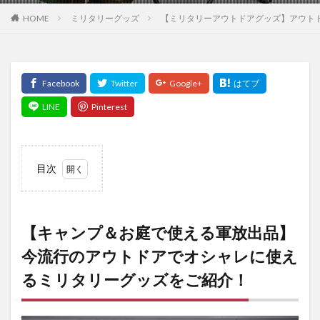
ミリタリーグッズ
【ミリタリーアウトドアグッズ】アウト
HOME
目次
1
【キ
ャン
【キャンプ＆お庭で使える軍放出品】
プ＆
お庭
今流行のアウトドアでオシャレに使え
で使
るミリタリーグッズをご紹介！
える
軍放
出