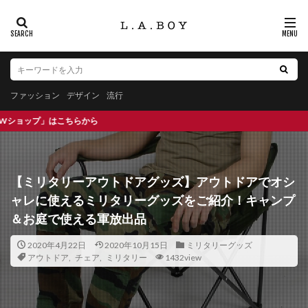
ファッション
デザイン
流行
実物ミ
【ミリタリーアウトドアグッズ】アウトドアでオシ
ャレに使えるミリタリーグッズをご紹介！キャンプ
＆お庭で使える軍放出品
2020年4月22日
2020年10月15日
ミリタリーグッズ
アウトドア
,
チェア
,
ミリタリー
1432view