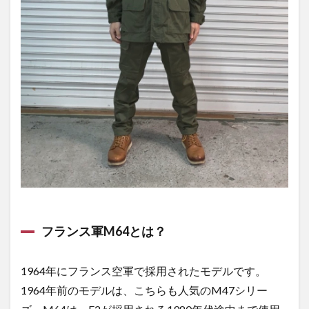
ーカ
ー特
集
1.3
M６
４パ
ンツ
特集
1.4
M６
４ジ
ャケ
ット
特集
フランス軍M64とは？
1.5
セッ
トア
1964年にフランス空軍で採用されたモデルです。
ップ
1964年前のモデルは、こちらも人気のM47シリー
コー
デ