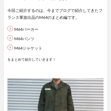
ヴィ
ンテ
今回ご紹介するのは、今までブログで紹介してきたフ
ージ
ランス軍放出品のM64のまとめ編です。
品
M64
M64パーカー
シリ
ーズ
M64パンツ
特
集！
M64ジャケット
1.1
をまとめて紹介していきます！
フラ
ンス
軍
M64
と
は？
1.2
M６
４パ