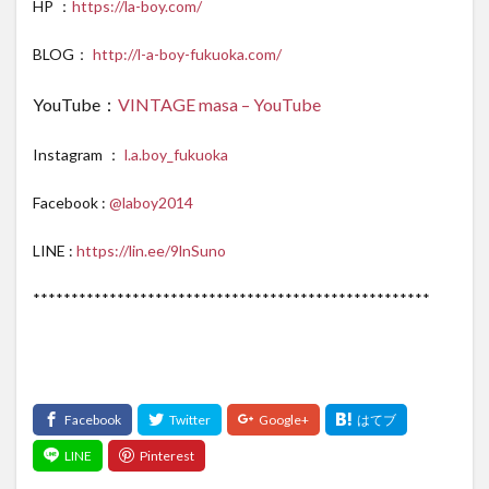
HP ：
https://la-boy.com/
BLOG：
http://l-a-boy-fukuoka.com/
YouTube：
VINTAGE masa – YouTube
Instagram ：
l.a.boy_fukuoka
Facebook :
@laboy2014
LINE :
https://lin.ee/9lnSuno
****************************************************