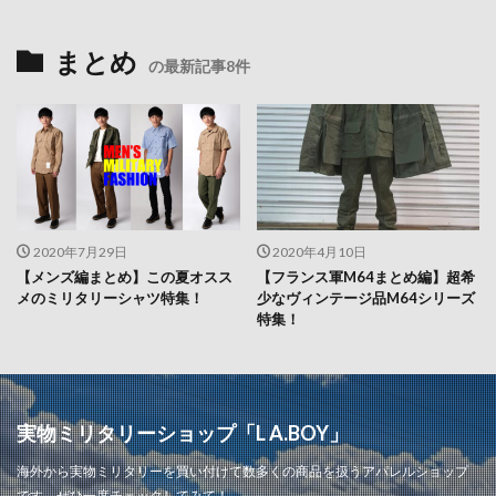
まとめ
の最新記事8件
2020年7月29日
2020年4月10日
【メンズ編まとめ】この夏オスス
【フランス軍M64まとめ編】超希
メのミリタリーシャツ特集！
少なヴィンテージ品M64シリーズ
特集！
実物ミリタリーショップ「L A.BOY」
海外から実物ミリタリーを買い付けて数多くの商品を扱うアパレルショップ
です。ぜひ一度チェックしてみて！