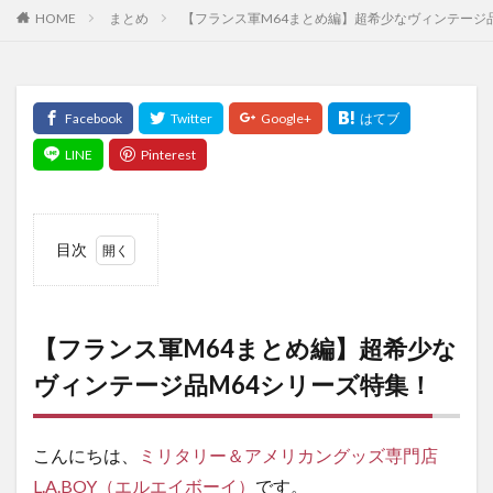
まとめ
【フランス軍M64まとめ編】超希少なヴィンテージ
HOME
目次
1
【フ
ラン
【フランス軍M64まとめ編】超希少な
ス軍
M64
ヴィンテージ品M64シリーズ特集！
まと
め
編】
こんにちは、
ミリタリー＆アメリカングッズ専門店
超希
L.A.BOY（エルエイボーイ）
です。
少な