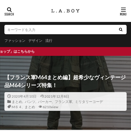
ファッション
デザイン
流行
実物ミリタ
【フランス軍M64まとめ編】超希少なヴィンテージ
品M64シリーズ特集！
2020年4月10日
2021年12月8日
まとめ
,
パンツ
,
パーカー
,
フランス軍
,
ミリタリーコーデ
M６４
,
まとめ
6210view