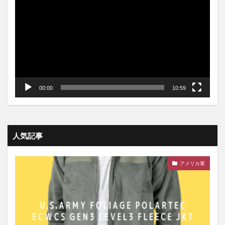
プ
レ
ー
ヤ
ー
00:00
10:59
人気記事
アメリカ軍