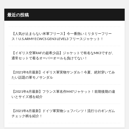
最近の投稿
【人気が止まらない米軍フリース】今一番熱いミリタリーフリー
ス！U.S.ARMY ECWCS GEN3 LEVEL3 フリースジャケット！
【イギリス空軍RAFの超希少品】ジャケットで有名なMK3ですが、
通常セットで着るオーバーオールも負けてない！
【2021年8月最新】イギリス軍実物サンダル！今夏、絶対穿いてみ
たい話題の軍モノサンダル
【2021年6月最新】フランス軍名作M47ジャケット！前期後期の違
いとサイズ感を紹介
【2021年6月最新】ドイツ軍実物シェフパンツ！流行りのギンガム
チェック柄を紹介！